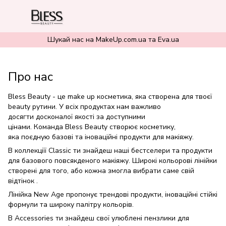
Шукай нас на MakeUp.com.ua та Eva.ua
Про нас
Bless Beauty - це make up косметика, яка створена для твоєї
beauty рутини. У всіх продуктах нам важливо
досягти досконалої якості за доступними
цінами. Команда Bless Beauty створює косметику,
яка поєдную базові та іноваційні продукти для макіяжу.
В коллекціїї Classic ти знайдеш наші бестселери та продукти
для базового повсякденого макіяжу. Широкі кольорові лінійки
створені для того, або кожна змогла вибрати саме свій
відтінок .
Лінійка New Age пропонує трендові продукти, іноваційні стійкі
формули та широку палітру кольорів.
В Accessories ти знайдеш свої улюблені пензлики для