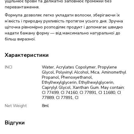
ущільнює брови та делікатно заповнює проміжки без
перевантаження.
Формула дозволяє легко укладати волоски, зберігаючи їх
м’якість і природну рухливість протягом усього дня. Зручна
щіточка рівномірно розподіляє продукт і допомагає швидко
надати бажану форму — від максимально натуральної до
більш виразної.
Характеристики
INCI
Water, Acrylates Copolymer, Propylene
Glycol, Polyvinyl Alcohol, Mica, Aminomethyl
Propanol, Phenoxyethanol,
Ethylhexylglycerin, Ethylhexylglycerin,
Caprylyl Glycol, Xanthan Gum. May contain:
CI 77499, CI 74160, CI 77891, CI 11680, CI
77889, CI 77891, CI
Net Weight
8ml
Відгуки