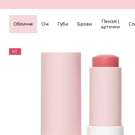
Перейти до основного контенту
Пензлі |
Обличчя
Очі
Губи
Брови
Сп
щіточки
ХІТ