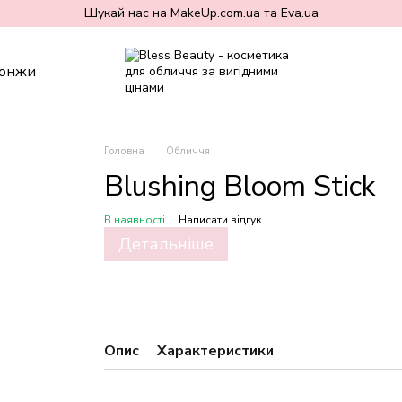
Шукай нас на MakeUp.com.ua та Eva.ua
онжи
Головна
Обличчя
Blushing Bloom Stick
В наявності
Написати відгук
Детальніше
Опис
Характеристики