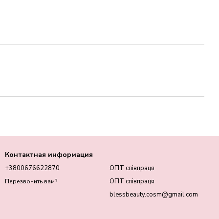
Контактная информация
+3800676622870
ОПТ співпраця
ОПТ співпраця
Перезвонить вам?
blessbeauty.cosm@gmail.com