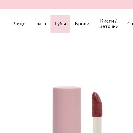
Перейти к основному контенту
Кисти /
Лицо
Глаза
Губы
Брови
С
щеточки