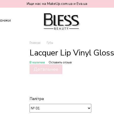
Ищи нас на MakeUp.com.ua и Eva.ua
понжи
Главная
Губы
Lacquer Lip Vinyl Glos
В наличии
Оставить отзыв
Детальнее
Палітра