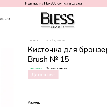
Ищи нас на MakeUp.com.ua и Eva.ua
понжи
Главная
Кисти / щеточки
Кисточка для бронзе
Brush № 15
В наличии
Оставить отзыв
Детальнее
Размер