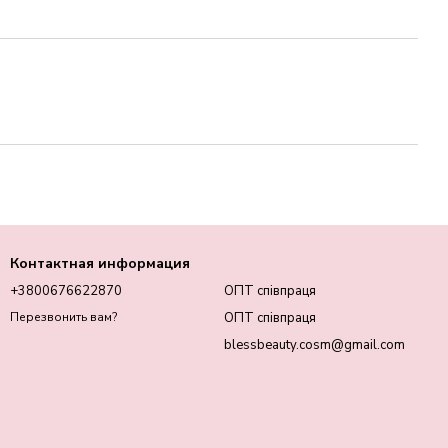
Контактная информация
+3800676622870
ОПТ співпраця
ОПТ співпраця
Перезвонить вам?
blessbeauty.cosm@gmail.com