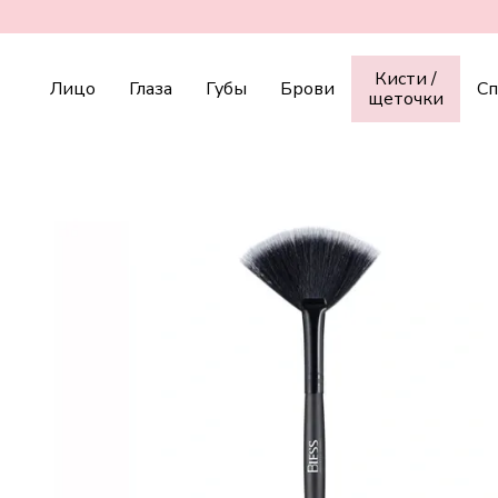
Перейти к основному контенту
Кисти /
Лицо
Глаза
Губы
Брови
С
щеточки